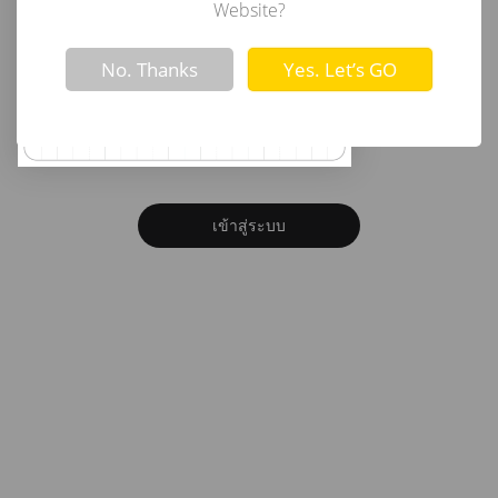
อีเมล
Website?
Not valid!
!
No. Thanks
Yes. Let’s GO
รหัสผ่าน
ลืมรหัสผ่าน?