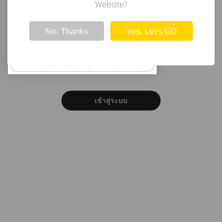
อีเมล
Website?
Not valid!
!
No. Thanks
Yes. Let’s GO
รหัสผ่าน
ลืมรหัสผ่าน?